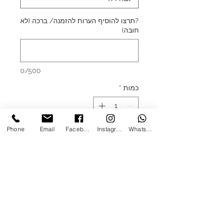
?תרצו להוסיף הערות להזמנה/ ברכה (לא
חובה)
0/500
כמות
*
Phone
Email
Facebook
Instagram
WhatsApp
הוספה לסל
מארז ספל מעוצב לבחירה
סימניה רגע קטן של שקט/עט במיוחד
עבורך
מחברת
כריכה קשה
/
ספירלה
לבחירה