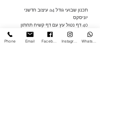
תכנון שבועי גודל a4 עיצוב חדשני
יוניסקס
40 דף נטול עץ עם דף קשיח תחתון
ניתן להדפיס לוגו חברה יש מינימום של
50 בהדפסה עם לוגו
Phone
Email
Facebook
Instagram
WhatsApp
יגיעע עם פתקית הקדשה במידה ורוצים
מעל 50 יחידות
במידה ורוצים להדפיס לוגו חברה נא
ליצור קשר בטלפון 0508923039 /
mg1graphic@gmail.com
צרו קשר
ן
אודות
/
הנגשת האתר
ן
תקנון
ן
חנות כללי
ן
מתנות ומארזים
0508923039
/
mg1graphic@gmail.com