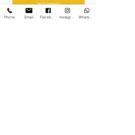
הוספה לסל
Phone
Email
Facebook
Instagram
WhatsApp
תיק צד גודל ספר, עיצוב לבחירה
ניתן להוסיף שם/פשוט תודה
ללא
תוספת עלות
יש לציין בהערות
לכמויות מעל 30 יש לכתוב בפרטי
להצעת מחיר
ניתן לשים לוגו ללא תוספת מחיר
צרו קשר
ן
אודות
/
הנגשת האתר
ן
תקנון
ן
חנות כללי
ן
מתנות ומארזים
0508923039
/
mg1graphic@gmail.com
© אתר זה נבנה על ידי מורן בן הרוש וכל הזכויות שמורות למיסט
כל העתקה של המוצרים הינה עילה לתביעה על זכויות יוצרים.