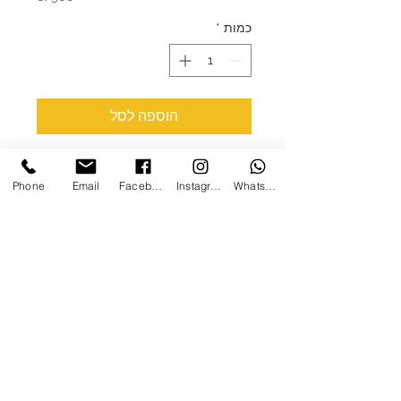
כמות
*
הוספה לסל
מארז רגעים קטנים עם קופסא ממותגת
Phone
Email
Facebook
Instagram
WhatsApp
בחבק ייחודי של מיסט
במארז צנצנת 220 מ"ל לבחירה
כשר בדץ/רבנות הישראלית
יש בחירה של הספל הממותג
במארז בחירה של הצנצנות :
-צנצנת פרלינים
-צנצנת עם 3 עוגיות מזל
-צנצנת עם עוגיות חמאה
-צנצנת עם חליטת תה בטעמים