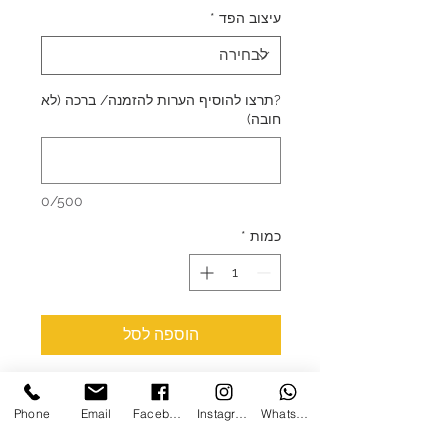
עיצוב הפד
*
?תרצו להוסיף הערות להזמנה/ ברכה (לא
חובה)
0/500
כמות
*
הוספה לסל
פד מעוצב לעכבר מידה 24* 20.5 ס"מ
Phone
Email
Facebook
Instagram
WhatsApp
יש מינימום של 10 יחידות לרכישה
מוצר זה