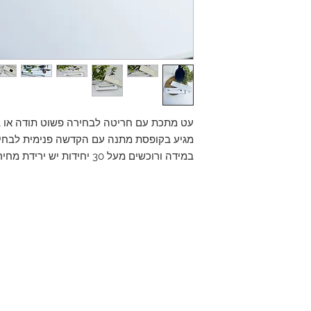
עט מתכת עם חריטה לבחירה פשוט תודה או ב
מגיע בקופסת מתנה עם הקדשה פנימית לבח
במידה ורוכשים מעל 30 יחידות יש ירידת מחיר --- יש לפנות למייל של האתר
מתנות ומארזים
צרו קשר
ן
אודות/הנגשת האתר
ן
תקנון
ן
חנות כללי
ן
מכירה סיטונאית
0508923039 /
mg1graphic@gmail.com