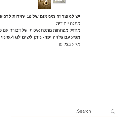
יש למוצר זה מינימום של 10 יחידות לרכישה
מתנה ייחודית
מחזיק מפתחות מתכת איכותי של דבורה עם 
מגיע עם גלויה יפה- ניתן לשים לוגו/שינוי ברכה 
מגיע בצלופן
מתנות ומארזים
צרו קשר
ן
אודות/הנגשת האתר
ן
תקנון
ן
חנות כללי
ן
מכירה סיטונאית
0508923039 /
mg1graphic@gmail.com
© אתר זה נבנה על ידי מורן בן הרוש וכל הזכויות שמורות למיסט
כל העתקה של המוצרים הינה עילה לתביעה על זכויות יוצרים.