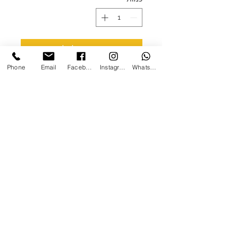
הוספה לסל
Phone
Email
Facebook
Instagram
WhatsApp
מארז לוח תכנון שבועי עם ספל ממותג
(ניתן להדפיס לוגו חברה) מגיע בקופסא
יפה עם פרלינים כשרים חלביים
תכנון שבועי גודל א-4 עם 40 דף נטול
עץ איכותיים
ניתן להוסיף לו כל תוספת אפשרית
מהאתר
צרו קשר
ן
אודות
/
הנגשת האתר
ן
תקנון
ן
חנות כללי
ן
מתנות ומארזים
0508923039
/
mg1graphic@gmail.com