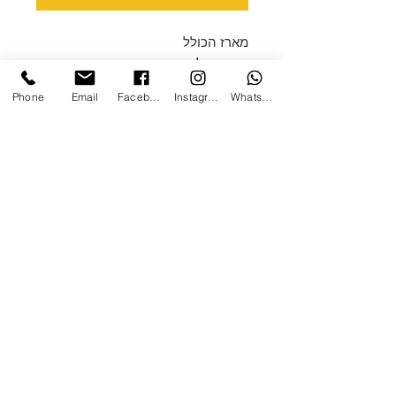
מארז הכולל
מחברת לבחירה כריכה רכה עם
ספירלה
Phone
Email
Facebook
Instagram
WhatsApp
ספל לבחירה
חליטת תה/סיידר
פנקס רשימות עם עט
קופסא מהודרת של מיסט
שקית מתנה
ניתן להוסיף לוגו וברכה ממותגת
ברכישה מעל 20 יחידות
צרו קשר
ן
אודות
/
הנגשת האתר
ן
תקנון
ן
חנות כללי
ן
מתנות ומארזים
0508923039
/
mg1graphic@gmail.com