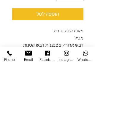
הוספה לסל
מארז שנה טובה
מכיל
דבש ארוך/ 2 צנצנות דבש קטנות
במידה ולא יהיה במלאי דבש ארוך
2 פרלינים
Phone
Email
Facebook
Instagram
WhatsApp
טופיפי/פרלינים
הטופיפי כשר באישור הרבנים
בישראל / הפרלינים כשר בדץ
מפיץ ריח לוונדר עדין 150 מ"ל
כשר באישור הרבנים בישראל
יש אפשרות לנחליף את הטופיפי
לשוקולדים כשר בדץ יש להתקשר או
לכתוב