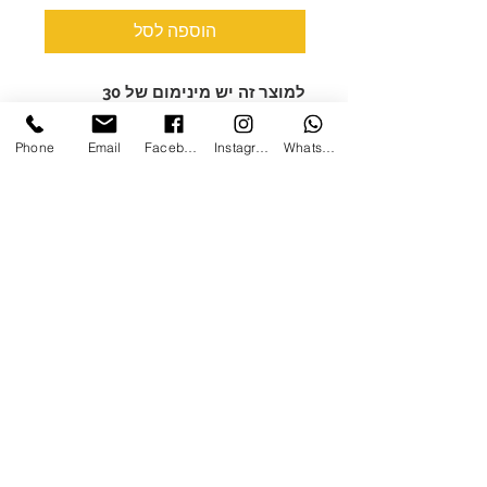
הוספה לסל
למוצר זה יש מינימום של 30
בהזמנה
לוח שנה פרחוני מגנטי גודל 17 ס"מ על
Phone
Email
Facebook
Instagram
WhatsApp
19 ס"מ
מגיע עם צלופן
ניתן לשים לוגו לכמות מעל 30
בלבד
ניתן להוסיפו לכל מארז
בקניה מעל 50 יחידות המחיר
משתנה נא לפנות לטלפון באתר
צרו קשר
ן
אודות
/
הנגשת האתר
ן
תקנון
ן
חנות כללי
ן
מתנות ומארזים
0508923039
/
mg1graphic@gmail.com